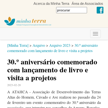
Acerca da Minha Terra
Área de Associados
Toggle
navigati
[Minha Terra]
>
Arquivo
>
Arquivo 2023
>
30.º aniversário
comemorado com lançamento de livro e visita a projetos
30.º aniversário comemorado
com lançamento de livro e
visita a projetos
2023-02-28
A ATAHCA - Associação de Desenvolvimento das Terras
Altas do Homem, Cávado e Ave realizou no passado dia 24
de fevereiro um evento comemorativo do 30.º aniversário da
associação, que intervém nos concelhos de Amares, Barcelos,