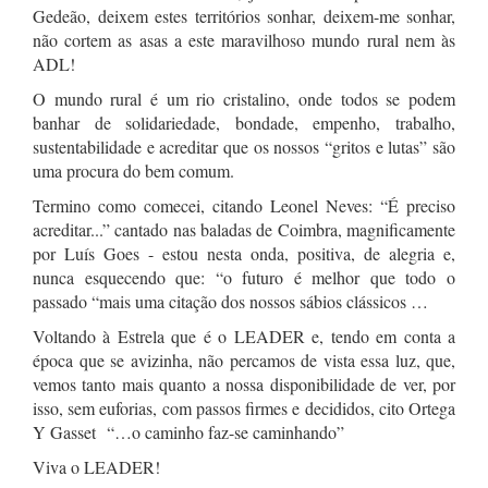
Gedeão, deixem estes territórios sonhar, deixem-me sonhar,
não cortem as asas a este maravilhoso mundo rural nem às
ADL!
O mundo rural é um rio cristalino, onde todos se podem
banhar de solidariedade, bondade, empenho, trabalho,
sustentabilidade e acreditar que os nossos “gritos e lutas” são
uma procura do bem comum.
Termino como comecei, citando Leonel Neves: “É preciso
acreditar...” cantado nas baladas de Coimbra, magnificamente
por Luís Goes - estou nesta onda, positiva, de alegria e,
nunca esquecendo que: “o futuro é melhor que todo o
passado “mais uma citação dos nossos sábios clássicos …
Voltando à Estrela que é o LEADER e, tendo em conta a
época que se avizinha, não percamos de vista essa luz, que,
vemos tanto mais quanto a nossa disponibilidade de ver, por
isso, sem euforias, com passos firmes e decididos, cito Ortega
Y Gasset “…o caminho faz-se caminhando”
Viva o LEADER!