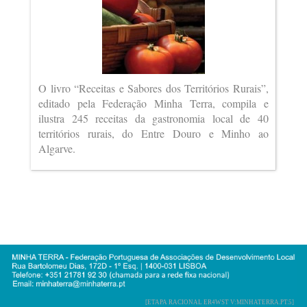
O livro “Receitas e Sabores dos Territórios Rurais”,
editado pela Federação Minha Terra, compila e
ilustra 245 receitas da gastronomia local de 40
territórios rurais, do Entre Douro e Minho ao
Algarve.
[ETAPA RACIONAL ER4WST V:MINHATERRA.PT.5]