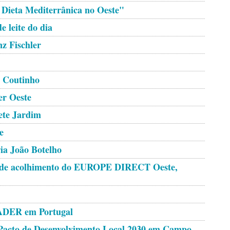
Dieta Mediterrânica no Oeste"
e leite do dia
z Fischler
 Coutinho
er Oeste
ete Jardim
e
a João Botelho
ra de acolhimento do EUROPE DIRECT Oeste,
EADER em Portugal
 Pacto de Desenvolvimento Local 2030 em Campo