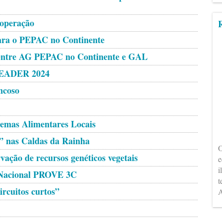
operação
R
para o PEPAC no Continente
o entre AG PEPAC no Continente e GAL
LEADER 2024
ncoso
temas Alimentares Locais
” nas Caldas da Rainha
O
vação de recursos genéticos vegetais
e
i
o Nacional PROVE 3C
t
ircuitos curtos”
A