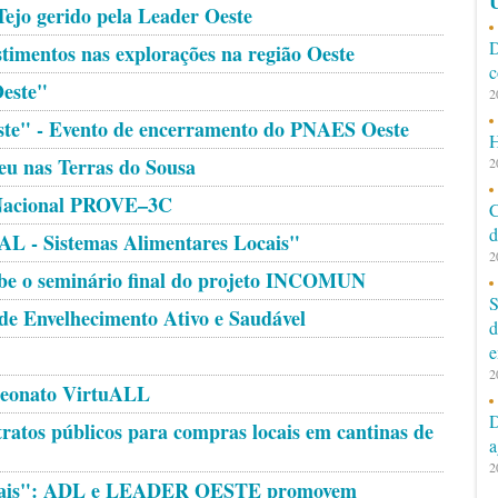
Ú
Tejo gerido pela Leader Oeste
D
timentos nas explorações na região Oeste
c
Oeste"
2
este" - Evento de encerramento do PNAES Oeste
H
u nas Terras do Sousa
2
o Nacional PROVE–3C
C
d
AL - Sistemas Alimentares Locais"
2
ebe o seminário final do projeto INCOMUN
S
de Envelhecimento Ativo e Saudável
d
e
2
peonato VirtuALL
D
ratos públicos para compras locais em cantinas de
a
2
Locais": ADL e LEADER OESTE promovem